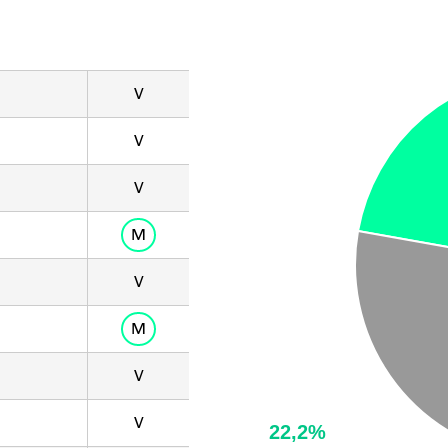
V
V
V
M
V
M
V
V
22,2%