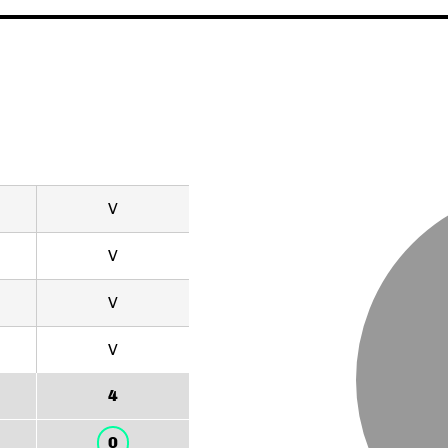
V
V
V
V
4
0