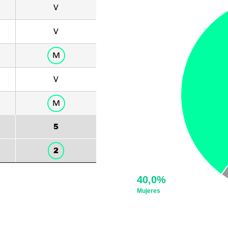
V
V
M
V
M
5
2
40,0%
Mujeres