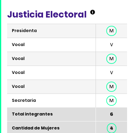
Justicia Electoral
Presidenta
M
Vocal
V
Vocal
M
Vocal
V
Vocal
M
Secretaria
M
Total integrantes
6
Cantidad de Mujeres
4